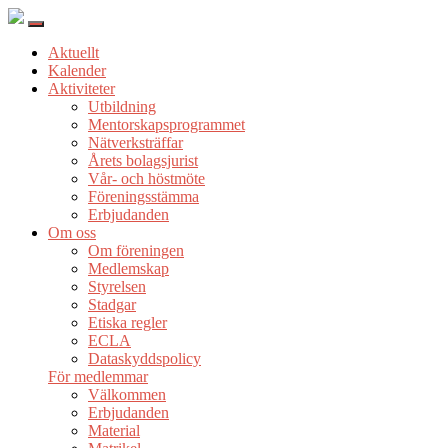
Aktuellt
Kalender
Aktiviteter
Utbildning
Mentorskapsprogrammet
Nätverksträffar
Årets bolagsjurist
Vår- och höstmöte
Föreningsstämma
Erbjudanden
Om oss
Om föreningen
Medlemskap
Styrelsen
Stadgar
Etiska regler
ECLA
Dataskyddspolicy
För medlemmar
Välkommen
Erbjudanden
Material