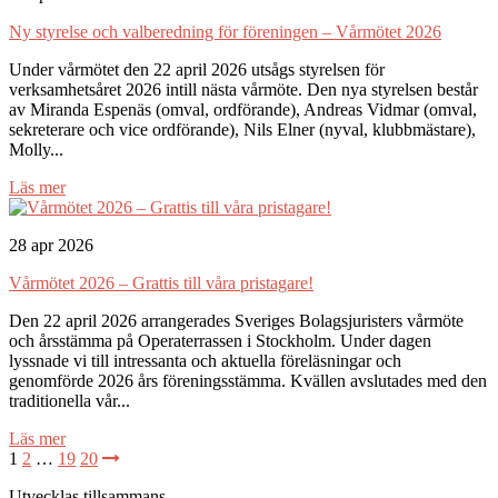
Ny styrelse och valberedning för föreningen – Vårmötet 2026
Under vårmötet den 22 april 2026 utsågs styrelsen för
verksamhetsåret 2026 intill nästa vårmöte. Den nya styrelsen består
av Miranda Espenäs (omval, ordförande), Andreas Vidmar (omval,
sekreterare och vice ordförande), Nils Elner (nyval, klubbmästare),
Molly...
Läs mer
28 apr 2026
Vårmötet 2026 – Grattis till våra pristagare!
Den 22 april 2026 arrangerades Sveriges Bolagsjuristers vårmöte
och årsstämma på Operaterrassen i Stockholm. Under dagen
lyssnade vi till intressanta och aktuella föreläsningar och
genomförde 2026 års föreningsstämma. Kvällen avslutades med den
traditionella vår...
Läs mer
1
2
…
19
20
Utvecklas tillsammans
.