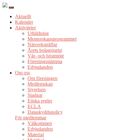
Aktuellt
Kalender
Aktiviteter
Utbildning
Mentorskapsprogrammet
Nätverksträffar
Årets bolagsjurist
Vår- och höstmöte
Föreningsstämma
Erbjudanden
Om oss
Om föreningen
Medlemskap
Styrelsen
Stadgar
Etiska regler
ECLA
Dataskyddspolicy
För medlemmar
Välkommen
Erbjudanden
Material