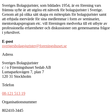
Sveriges Bolagsjurister, som bildades 1954, är en förening vars
främsta syfte är att utgöra ett nätverk för bolagsjurister i Sverige.
Genom att på olika sätt skapa en mötesplats för bolagsjurister samt
att erbjuda mervärde för sina medlemmar i form av seminarier,
mentorskapsprogram etc. vill föreningen medverka till ett utbyte av
professionella erfarenheter och diskussioner om gemensamma frågor
i yrkeslivet.
E-post
sverigesbolagsjurister@foreningshuset.se
Adress
Sveriges Bolagsjurister
c / o Föreningshuset Sedab AB
Lumaparksvägen 7, plan 7
120 31 Stockholm
Telefon
08-121 513 19
Organisationsnummer
802410-3445