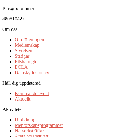
Plusgironummer
4805104-9
Om oss
Om föreningen
Medlemskap
Styrelsen
Stadgar
Etiska regler
ECLA
Dataskyddspolicy
Håll dig uppdaterad
Kommande event
Aktuellt
Aktiviteter
Utbildning
Mentorskapsprogrammet
Nätverksträffar
Årets bolagsjurist