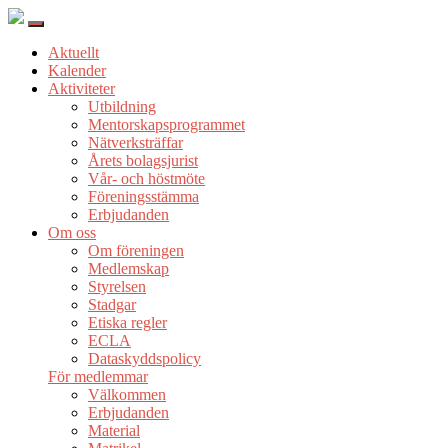
Aktuellt
Kalender
Aktiviteter
Utbildning
Mentorskapsprogrammet
Nätverksträffar
Årets bolagsjurist
Vår- och höstmöte
Föreningsstämma
Erbjudanden
Om oss
Om föreningen
Medlemskap
Styrelsen
Stadgar
Etiska regler
ECLA
Dataskyddspolicy
För medlemmar
Välkommen
Erbjudanden
Material