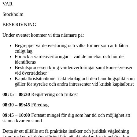
VAR
Stockholm
BESKRIVNING
Under eventet kommer vi titta närmare på:
Begreppet värdeöverföring och vilka former som är tillåtna
enligt lag
Förtäckta värdeöverföringar – vad de innebär och hur de
identifieras
Beslutsprocessen kring värdeöverföringar samt konsekvenser
vid överträdelser
Kapitalbristsituationer i aktiebolag och den handlingsplikt som
gäller för styrelse och andra intressenter vid kritisk kapitalbrist
08:15 – 08:30
Registrering och frukost
08:30 – 09:45
Föredrag
09:45 – 10:00
Fortsatt mingel för dig som har tid och möjlighet att
stanna kvar en stund
Detta är ett tillfälle att få praktiska insikter och juridisk vägledning
kring vad en värdeöverföring från ett aktiebolag kan innebära, hur