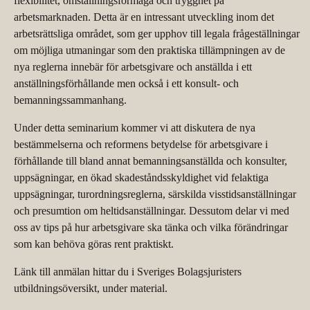
flexibilitet, omställningsförmåga och trygghet på
arbetsmarknaden. Detta är en intressant utveckling inom det
arbetsrättsliga området, som ger upphov till legala frågeställningar
om möjliga utmaningar som den praktiska tillämpningen av de
nya reglerna innebär för arbetsgivare och anställda i ett
anställningsförhållande men också i ett konsult- och
bemanningssammanhang.
Under detta seminarium kommer vi att diskutera de nya
bestämmelserna och reformens betydelse för arbetsgivare i
förhållande till bland annat bemanningsanställda och konsulter,
uppsägningar, en ökad skadeståndsskyldighet vid felaktiga
uppsägningar, turordningsreglerna, särskilda visstidsanställningar
och presumtion om heltidsanställningar. Dessutom delar vi med
oss av tips på hur arbetsgivare ska tänka och vilka förändringar
som kan behöva göras rent praktiskt.
Länk till anmälan hittar du i Sveriges Bolagsjuristers
utbildningsöversikt, under material.