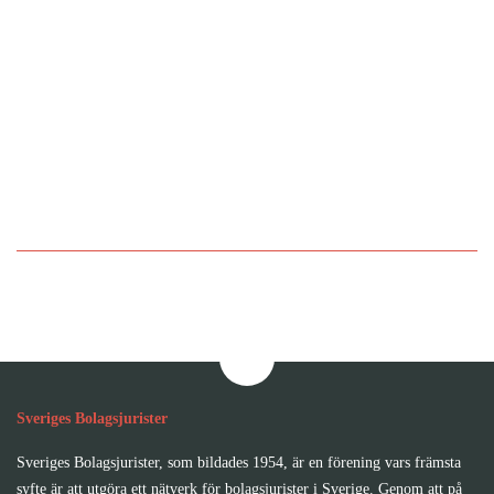
Bli medlem i Sveriges
Bolagsjurister
Sveriges Bolagsjurister
Sveriges Bolagsjurister, som bildades 1954, är en förening vars främsta
syfte är att utgöra ett nätverk för bolagsjurister i Sverige. Genom att på