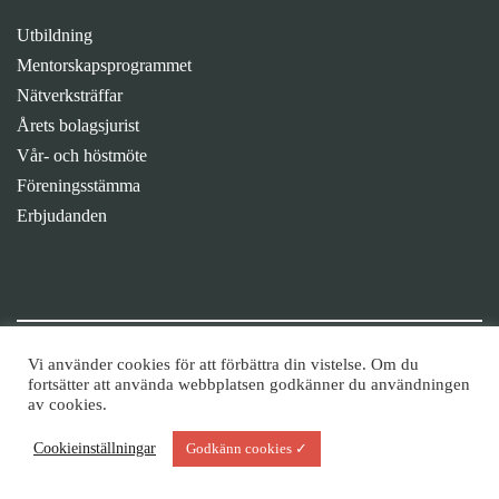
Utbildning
Mentorskapsprogrammet
Nätverksträffar
Årets bolagsjurist
Vår- och höstmöte
Föreningsstämma
Erbjudanden
Fortsätt diskussionen i våra grupper
Vi använder cookies för att förbättra din vistelse. Om du
fortsätter att använda webbplatsen godkänner du användningen
av cookies.
Cookieinställningar
Godkänn cookies ✓