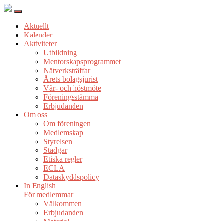
Aktuellt
Kalender
Aktiviteter
Utbildning
Mentorskapsprogrammet
Nätverksträffar
Årets bolagsjurist
Vår- och höstmöte
Föreningsstämma
Erbjudanden
Om oss
Om föreningen
Medlemskap
Styrelsen
Stadgar
Etiska regler
ECLA
Dataskyddspolicy
In English
För medlemmar
Välkommen
Erbjudanden