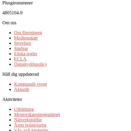
Plusgironummer
4805104-9
Om oss
Om föreningen
Medlemskap
Styrelsen
Stadgar
Etiska regler
ECLA
Dataskyddspolicy
Håll dig uppdaterad
Kommande event
Aktuellt
Aktiviteter
Utbildning
Mentorskapsprogrammet
Nätverksträffar
Årets bolagsjurist
Vår- och höstmöte