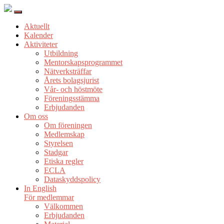
Aktuellt
Kalender
Aktiviteter
Utbildning
Mentorskapsprogrammet
Nätverksträffar
Årets bolagsjurist
Vår- och höstmöte
Föreningsstämma
Erbjudanden
Om oss
Om föreningen
Medlemskap
Styrelsen
Stadgar
Etiska regler
ECLA
Dataskyddspolicy
In English
För medlemmar
Välkommen
Erbjudanden