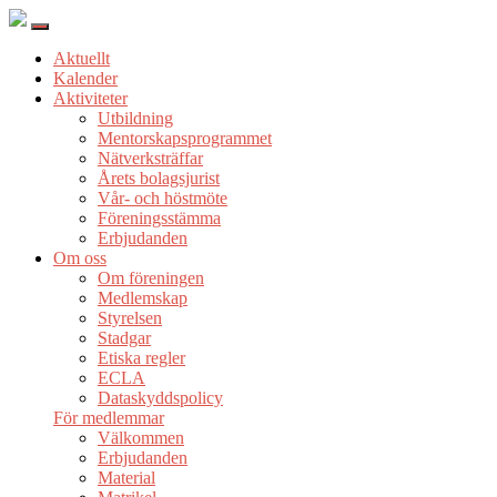
Aktuellt
Kalender
Aktiviteter
Utbildning
Mentorskapsprogrammet
Nätverksträffar
Årets bolagsjurist
Vår- och höstmöte
Föreningsstämma
Erbjudanden
Om oss
Om föreningen
Medlemskap
Styrelsen
Stadgar
Etiska regler
ECLA
Dataskyddspolicy
För medlemmar
Välkommen
Erbjudanden
Material