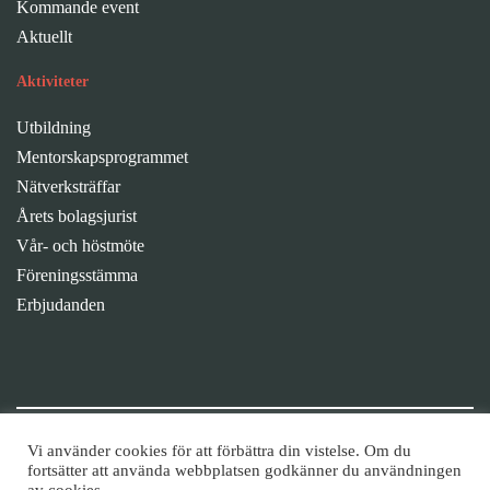
Kommande event
Aktuellt
Aktiviteter
Utbildning
Mentorskapsprogrammet
Nätverksträffar
Årets bolagsjurist
Vår- och höstmöte
Föreningsstämma
Erbjudanden
Fortsätt diskussionen i våra grupper
Vi använder cookies för att förbättra din vistelse. Om du
fortsätter att använda webbplatsen godkänner du användningen