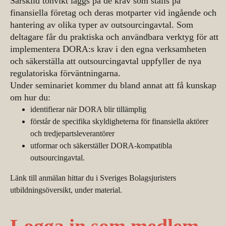
Särskild tonvikt läggs på de krav som ställs på
finansiella företag och deras motparter vid ingående och
hantering av olika typer av outsourcingavtal. Som
deltagare får du praktiska och användbara verktyg för att
implementera DORA:s krav i den egna verksamheten
och säkerställa att outsourcingavtal uppfyller de nya
regulatoriska förväntningarna.
Under seminariet kommer du bland annat att få kunskap
om hur du:
identifierar när DORA blir tillämplig
förstår de specifika skyldigheterna för finansiella aktörer
och tredjepartsleverantörer
utformar och säkerställer DORA-kompatibla
outsourcingavtal.
Länk till anmälan hittar du i Sveriges Bolagsjuristers
utbildningsöversikt, under material.