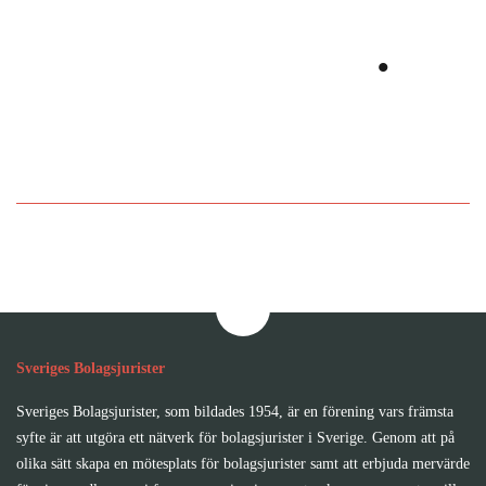
tillsammans
.
Bli medlem i Sveriges
Bolagsjurister
Sveriges Bolagsjurister
Sveriges Bolagsjurister, som bildades 1954, är en förening vars främsta
syfte är att utgöra ett nätverk för bolagsjurister i Sverige. Genom att på
olika sätt skapa en mötesplats för bolagsjurister samt att erbjuda mervärde