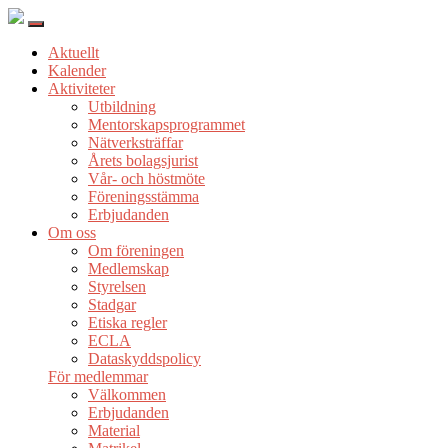
Aktuellt
Kalender
Aktiviteter
Utbildning
Mentorskapsprogrammet
Nätverksträffar
Årets bolagsjurist
Vår- och höstmöte
Föreningsstämma
Erbjudanden
Om oss
Om föreningen
Medlemskap
Styrelsen
Stadgar
Etiska regler
ECLA
Dataskyddspolicy
För medlemmar
Välkommen
Erbjudanden
Material