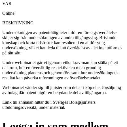
VAR
Online
BESKRIVNING
Undersökningen av patenträttigheter inför en företagsöverlåtelse
skiljer sig från undersökningen av andra tillgångsslag. Bristande
kunskap och korta tidsfrister kan resultera i en alltför ytlig
undersökning, vilket kan leda till att överlåtelseavtalet inte utformas
på rätt sätt.
Under webbinariet går vi igenom vilka krav man kan ställa på ett
datarum, hur en översiktlig respektive en mera grundlig
undersökning planeras och genomförs samt hur undersökningens
resultat kan påverka utformningen av överlåtelseavtalet.
Webbinariet vänder sig till jurister som deltar i köp eller försäljning
av bolag där patent utgör en betydande del av tillgångarna.
Länk till anmälan hittar du i Sveriges Bolagsjuristers
utbildningsöversikt, under material.
Logga in som medlem