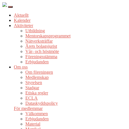
Aktuellt
Kalender
Aktiviteter
Utbildning
Mentorskapsprogrammet
Nätverksträffar
Årets bolagsjurist
Vår- och höstmöte
Föreningsstämma
Erbjudanden
Om oss
Om föreningen
Medlemskap
Styrelsen
Stadgar
Etiska regler
ECLA
Dataskyddspolicy
För medlemmar
Välkommen
Erbjudanden
Material