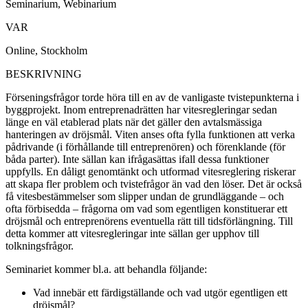
Seminarium, Webinarium
VAR
Online, Stockholm
BESKRIVNING
Förseningsfrågor torde höra till en av de vanligaste tvistepunkterna i
byggprojekt. Inom entreprenadrätten har vitesregleringar sedan
länge en väl etablerad plats när det gäller den avtalsmässiga
hanteringen av dröjsmål. Viten anses ofta fylla funktionen att verka
pådrivande (i förhållande till entreprenören) och förenklande (för
båda parter). Inte sällan kan ifrågasättas ifall dessa funktioner
uppfylls. En dåligt genomtänkt och utformad vitesreglering riskerar
att skapa fler problem och tvistefrågor än vad den löser. Det är också
få vitesbestämmelser som slipper undan de grundläggande – och
ofta förbisedda – frågorna om vad som egentligen konstituerar ett
dröjsmål och entreprenörens eventuella rätt till tidsförlängning. Till
detta kommer att vitesregleringar inte sällan ger upphov till
tolkningsfrågor.
Seminariet kommer bl.a. att behandla följande:
Vad innebär ett färdigställande och vad utgör egentligen ett
dröjsmål?