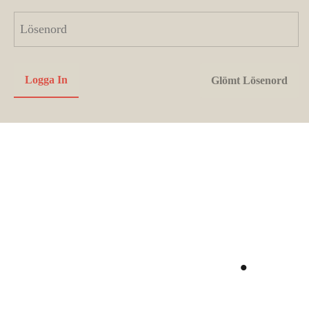
Utvecklas
tillsammans
.