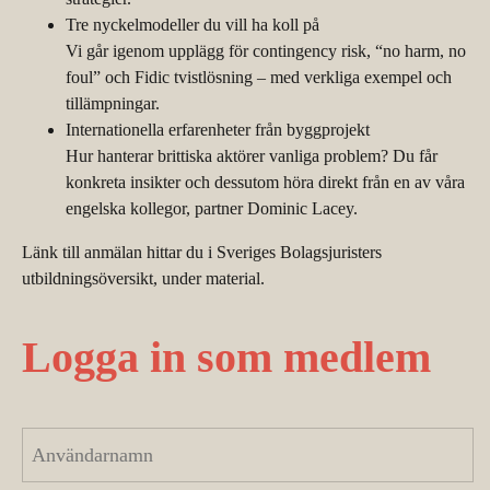
Tre
nyckelmodeller
du vill ha koll p
å
Vi går igenom upplägg för
contingency
risk, “no harm, no
foul” och
Fidic
tvistlösning
– med verkliga exempel och
till
ämpningar.
Internationella erfarenheter från byggprojekt
Hur hanterar brittiska aktörer vanliga problem? Du får
konkreta insikter och dessutom höra direkt från en av våra
engelska kollegor, partner Dominic Lacey.
Länk till anmälan hittar du i Sveriges Bolagsjuristers
utbildningsöversikt, under material.
Logga in som medlem