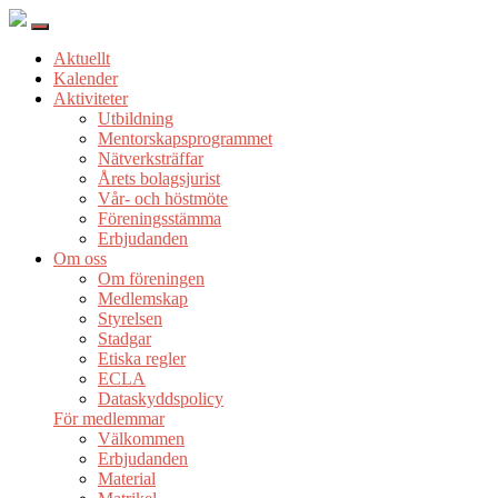
Aktuellt
Kalender
Aktiviteter
Utbildning
Mentorskapsprogrammet
Nätverksträffar
Årets bolagsjurist
Vår- och höstmöte
Föreningsstämma
Erbjudanden
Om oss
Om föreningen
Medlemskap
Styrelsen
Stadgar
Etiska regler
ECLA
Dataskyddspolicy
För medlemmar
Välkommen
Erbjudanden
Material