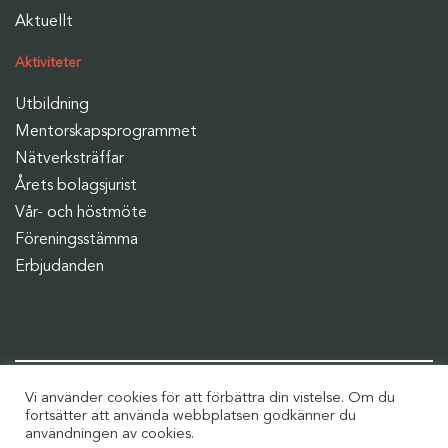
Aktuellt
Aktiviteter
Utbildning
Mentorskapsprogrammet
Nätverksträffar
Årets bolagsjurist
Vår- och höstmöte
Föreningsstämma
Erbjudanden
Fortsätt diskussionen i våra grupper
Vi använder cookies för att förbättra din vistelse. Om du
fortsätter att använda webbplatsen godkänner du
användningen av cookies.