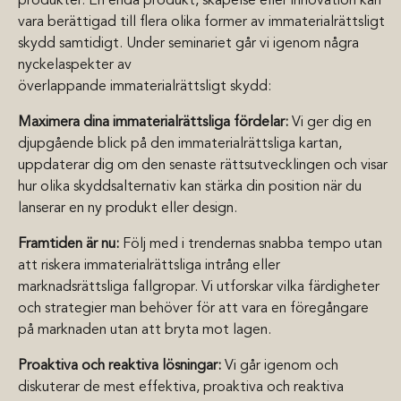
produkter. En enda produkt, skapelse eller innovation kan
vara berättigad till flera olika former av immaterialrättsligt
skydd samtidigt. Under seminariet går vi igenom några
nyckelaspekter av
överlappande immaterialrättsligt skydd:
Maximera dina immaterialrättsliga fördelar:
Vi ger dig en
djupgående blick på den immaterialrättsliga kartan,
uppdaterar dig om den senaste rättsutvecklingen och visar
hur olika skyddsalternativ kan stärka din position när du
lanserar en ny produkt eller design.
Framtiden är nu:
Följ med i trendernas snabba tempo utan
att riskera immaterialrättsliga intrång eller
marknadsrättsliga fallgropar. Vi utforskar vilka färdigheter
och strategier man behöver för att vara en föregångare
på marknaden utan att bryta mot lagen.
Proaktiva och reaktiva lösningar:
Vi går igenom och
diskuterar de mest effektiva, proaktiva och reaktiva