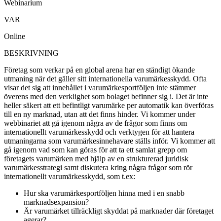
Webinarium
VAR
Online
BESKRIVNING
Företag som verkar på en global arena har en ständigt ökande
utmaning när det gäller sitt internationella varumärkesskydd. Ofta
visar det sig att innehållet i varumärkesportföljen inte stämmer
överens med den verklighet som bolaget befinner sig i. Det är inte
heller säkert att ett befintligt varumärke per automatik kan överföras
till en ny marknad, utan att det finns hinder. Vi kommer under
webbinariet att gå igenom några av de frågor som finns om
internationellt varumärkesskydd och verktygen för att hantera
utmaningarna som varumärkesinnehavare ställs inför. Vi kommer att
gå igenom vad som kan göras för att ta ett samlat grepp om
företagets varumärken med hjälp av en strukturerad juridisk
varumärkesstrategi samt diskutera kring några frågor som rör
internationellt varumärkesskydd, som t.ex:
Hur ska varumärkesportföljen hinna med i en snabb
marknadsexpansion?
Är varumärket tillräckligt skyddat på marknader där företaget
agerar?