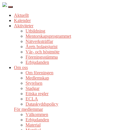
Aktuellt
Kalender
Aktiviteter
Utbildning
Mentorskapsprogrammet
Nätverksträffar
Årets bolagsjurist
Vår- och höstmöte
Föreningsstämma
Erbjudanden
Om oss
Om föreningen
Medlemskap
Styrelsen
Stadgar
Etiska regler
ECLA
Dataskyddspolicy
För medlemmar
Välkommen
Erbjudanden
Material