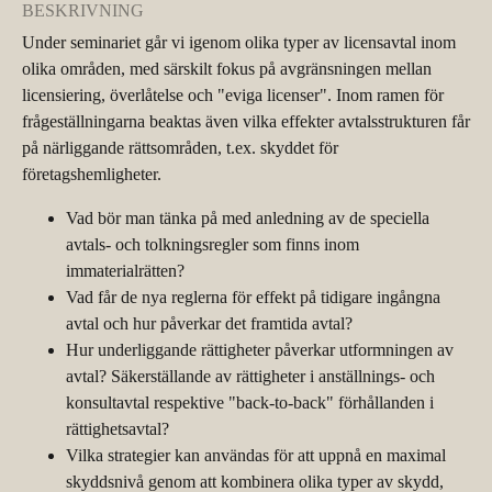
BESKRIVNING
Under seminariet går vi igenom olika typer av licensavtal inom
olika områden, med särskilt fokus på avgränsningen mellan
licensiering, överlåtelse och "eviga licenser". Inom ramen för
frågeställningarna beaktas även vilka effekter avtalsstrukturen får
på närliggande rättsområden, t.ex. skyddet för
företagshemligheter.
Vad bör man tänka på med anledning av de speciella
avtals- och tolkningsregler som finns inom
immaterialrätten?
Vad får de nya reglerna för effekt på tidigare ingångna
avtal och hur påverkar det framtida avtal?
Hur underliggande rättigheter påverkar utformningen av
avtal? Säkerställande av rättigheter i anställnings- och
konsultavtal respektive "back-to-back" förhållanden i
rättighetsavtal?
Vilka strategier kan användas för att uppnå en maximal
skyddsnivå genom att kombinera olika typer av skydd,