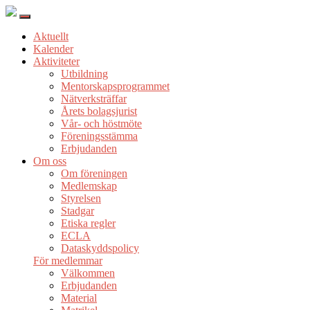
Aktuellt
Kalender
Aktiviteter
Utbildning
Mentorskapsprogrammet
Nätverksträffar
Årets bolagsjurist
Vår- och höstmöte
Föreningsstämma
Erbjudanden
Om oss
Om föreningen
Medlemskap
Styrelsen
Stadgar
Etiska regler
ECLA
Dataskyddspolicy
För medlemmar
Välkommen
Erbjudanden
Material