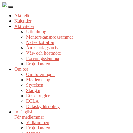
Aktuellt
Kalender
Aktiviteter
Utbildning
Mentorskapsprogrammet
Nätverksträffar
Årets bolagsjurist
Vår- och höstmöte
Föreningsstämma
Erbjudanden
Om oss
Om föreningen
Medlemskap
Styrelsen
Stadgar
Etiska regler
ECLA
Dataskyddspolicy
In English
För medlemmar
Välkommen
Erbjudanden