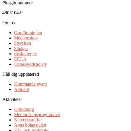
Plusgironummer
4805104-9
Om oss
Om föreningen
Medlemskap
Styrelsen
Stadgar
Etiska regler
ECLA
Dataskyddspolicy
Håll dig uppdaterad
Kommande event
Aktuellt
Aktiviteter
Utbildning
Mentorskapsprogrammet
Nätverksträffar
Årets bolagsjurist
Vår- och höstmöte