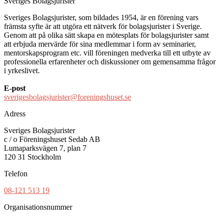
Sveriges Bolagsjurister
Sveriges Bolagsjurister, som bildades 1954, är en förening vars
främsta syfte är att utgöra ett nätverk för bolagsjurister i Sverige.
Genom att på olika sätt skapa en mötesplats för bolagsjurister samt
att erbjuda mervärde för sina medlemmar i form av seminarier,
mentorskapsprogram etc. vill föreningen medverka till ett utbyte av
professionella erfarenheter och diskussioner om gemensamma frågor
i yrkeslivet.
E-post
sverigesbolagsjurister@foreningshuset.se
Adress
Sveriges Bolagsjurister
c / o Föreningshuset Sedab AB
Lumaparksvägen 7, plan 7
120 31 Stockholm
Telefon
08-121 513 19
Organisationsnummer