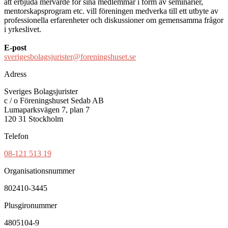
att erbjuda mervärde för sina medlemmar i form av seminarier,
mentorskapsprogram etc. vill föreningen medverka till ett utbyte av
professionella erfarenheter och diskussioner om gemensamma frågor
i yrkeslivet.
E-post
sverigesbolagsjurister@foreningshuset.se
Adress
Sveriges Bolagsjurister
c / o Föreningshuset Sedab AB
Lumaparksvägen 7, plan 7
120 31 Stockholm
Telefon
08-121 513 19
Organisationsnummer
802410-3445
Plusgironummer
4805104-9