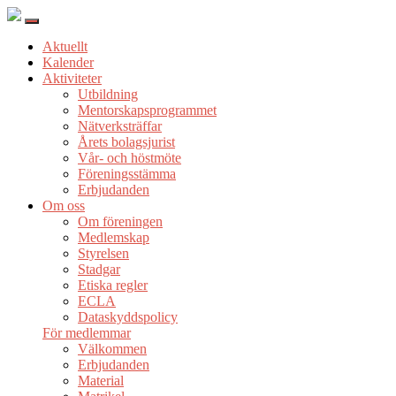
Aktuellt
Kalender
Aktiviteter
Utbildning
Mentorskapsprogrammet
Nätverksträffar
Årets bolagsjurist
Vår- och höstmöte
Föreningsstämma
Erbjudanden
Om oss
Om föreningen
Medlemskap
Styrelsen
Stadgar
Etiska regler
ECLA
Dataskyddspolicy
För medlemmar
Välkommen
Erbjudanden
Material