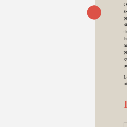
Oa
s
pr
rä
s
l
h
p
ge
p
L
u