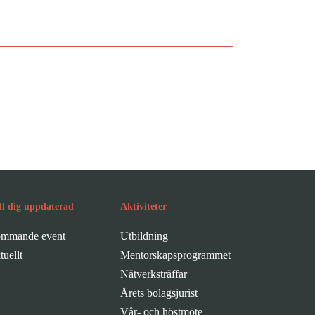
er
ll dig uppdaterad
Aktiviteter
mmande event
Utbildning
tuellt
Mentorskapsprogrammet
Nätverksträffar
Årets bolagsjurist
Vår- och höstmöte