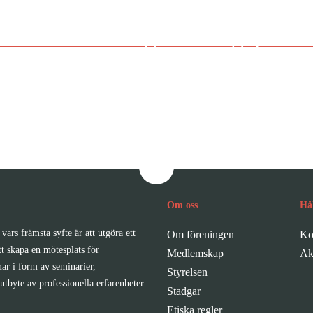
medlem i Sveriges Bolagsjurist
Om oss
Hå
vars främsta syfte är att utgöra ett
Om föreningen
Ko
tt skapa en mötesplats för
Medlemskap
Ak
ar i form av seminarier,
Styrelsen
utbyte av professionella erfarenheter
Stadgar
Etiska regler