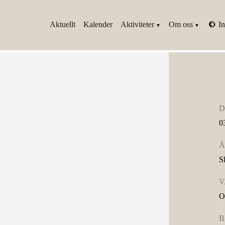
Aktuellt
Kalender
Aktiviteter
Om oss
In
D
0
Ä
S
V
O
B