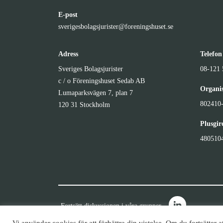
E-post
sverigesbolagsjurister@foreningshuset.se
Adress
Telefon
Sveriges Bolagsjurister
08-121 
c / o Föreningshuset Sedab AB
Organi
Lumaparksvägen 7, plan 7
802410
120 31 Stockholm
Plusgi
480510
Fortsätt diskussionen i våra grupper