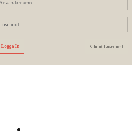
ans
.