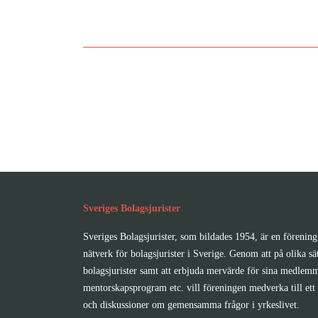
Bli 
Sveriges Bolagsjurister
Sveriges Bolagsjurister, som bildades 1954, är en förening 
nätverk för bolagsjurister i Sverige. Genom att på olika sä
bolagsjurister samt att erbjuda mervärde för sina medlemm
mentorskapsprogram etc. vill föreningen medverka till ett 
och diskussioner om gemensamma frågor i yrkeslivet.