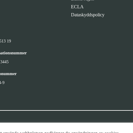
ECLA
Dataskyddspolicy
513 19
sationsnummer
-3445
ronummer
4-9