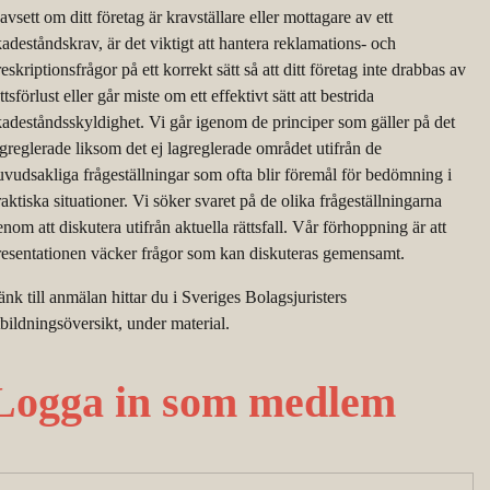
vsett om ditt företag är kravställare eller mottagare av ett
kadeståndskrav, är det viktigt att hantera reklamations- och
eskriptionsfrågor på ett korrekt sätt så att ditt företag inte drabbas av
ttsförlust eller går miste om ett effektivt sätt att bestrida
kadeståndsskyldighet. Vi går igenom de principer som gäller på det
agreglerade liksom det ej lagreglerade området utifrån de
uvudsakliga frågeställningar som ofta blir föremål för bedömning i
raktiska situationer. Vi söker svaret på de olika frågeställningarna
nom att diskutera utifrån aktuella rättsfall. Vår förhoppning är att
resentationen väcker frågor som kan diskuteras gemensamt.
änk till anmälan hittar du i Sveriges Bolagsjuristers
tbildningsöversikt, under material.
Logga in som medlem