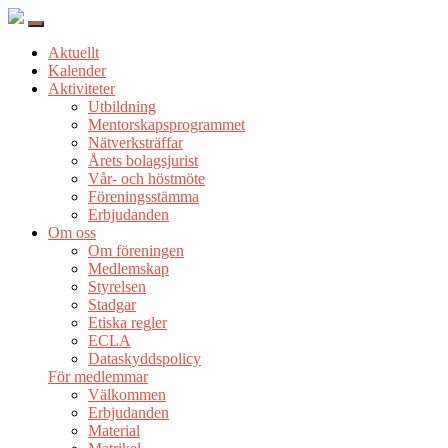
Aktuellt
Kalender
Aktiviteter
Utbildning
Mentorskapsprogrammet
Nätverksträffar
Årets bolagsjurist
Vår- och höstmöte
Föreningsstämma
Erbjudanden
Om oss
Om föreningen
Medlemskap
Styrelsen
Stadgar
Etiska regler
ECLA
Dataskyddspolicy
För medlemmar
Välkommen
Erbjudanden
Material