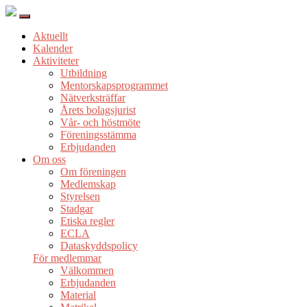
Aktuellt
Kalender
Aktiviteter
Utbildning
Mentorskapsprogrammet
Nätverksträffar
Årets bolagsjurist
Vår- och höstmöte
Föreningsstämma
Erbjudanden
Om oss
Om föreningen
Medlemskap
Styrelsen
Stadgar
Etiska regler
ECLA
Dataskyddspolicy
För medlemmar
Välkommen
Erbjudanden
Material