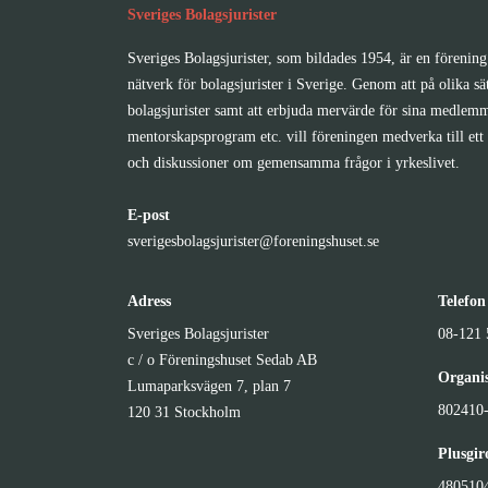
Sveriges Bolagsjurister
Sveriges Bolagsjurister, som bildades 1954, är en förening 
nätverk för bolagsjurister i Sverige. Genom att på olika sä
bolagsjurister samt att erbjuda mervärde för sina medlemm
mentorskapsprogram etc. vill föreningen medverka till ett 
och diskussioner om gemensamma frågor i yrkeslivet.
E-post
sverigesbolagsjurister@foreningshuset.se
Adress
Telefon
Sveriges Bolagsjurister
08-121 
c / o Föreningshuset Sedab AB
Organi
Lumaparksvägen 7, plan 7
802410
120 31 Stockholm
Plusgi
480510