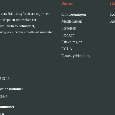
Om oss
Hå
vars främsta syfte är att utgöra ett
Om föreningen
Ko
tt skapa en mötesplats för
Medlemskap
Ak
ar i form av seminarier,
Styrelsen
utbyte av professionella erfarenheter
Stadgar
Etiska regler
ECLA
Dataskyddspolicy
513 19
sationsnummer
-3445
ronummer
4-9