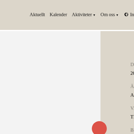
Aktuellt
Kalender
Aktiviteter
Om oss
In
D
2
Ä
A
V
T
B