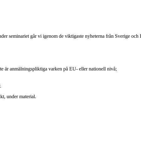
Under seminariet går vi igenom de viktigaste nyheterna från Sverige och
e är anmälningspliktiga varken på EU- eller nationell nivå;
.
kt, under material.