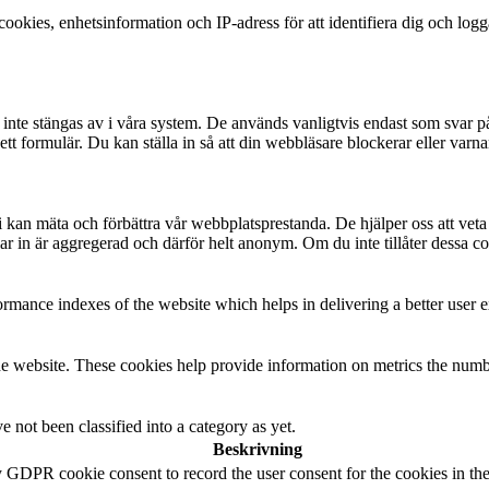
okies, enhetsinformation och IP-adress för att identifiera dig och log
te stängas av i våra system. De används vanligtvis endast som svar på åt
 i ett formulär. Du kan ställa in så att din webbläsare blockerar eller v
t vi kan mäta och förbättra vår webbplatsprestanda. De hjälper oss att ve
 in är aggregerad och därför helt anonym. Om du inte tillåter dessa coo
mance indexes of the website which helps in delivering a better user ex
e website. These cookies help provide information on metrics the number 
 not been classified into a category as yet.
Beskrivning
y GDPR cookie consent to record the user consent for the cookies in th