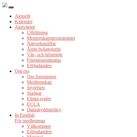
Aktuellt
Kalender
Aktiviteter
Utbildning
Mentorskapsprogrammet
Nätverksträffar
Årets bolagsjurist
Vår- och höstmöte
Föreningsstämma
Erbjudanden
Om oss
Om föreningen
Medlemskap
Styrelsen
Stadgar
Etiska regler
ECLA
Dataskyddspolicy
In English
För medlemmar
Välkommen
Erbjudanden