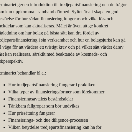
eminariet ger en introduktion till tredjepartsfinansiering och de frågor
om kan uppkomma i samband därmed. Syftet är att skapa en god
örståelse för hur sådan finansiering fungerar och vilka för- och
ackdelar som kan aktualiseras. Målet är även att ge konkret
ägledning om hur bolag på bästa sätt kan dra fördel av
redjepartsfinansiering i sin verksamhet och hur en bolagsjurist kan gå
ll väga för att värdera ett tvistigt krav och på vilket sätt värdet därav
äst kan realiseras, särskilt med beaktande av kostnads- och
iskperspektiv.
eminariet behandlar bl.a.:
Hur tredjepartsfinansiering fungerar i praktiken
Vilka typer av finansieringsformer som förekommer
Finansieringsavtalets beståndsdelar
Tänkbara fallgropar som bör undvikas
Hur prissättning fungerar
Finansierings- och due diligence-processen
Vilken betydelse tredjepartsfinansiering kan ha för