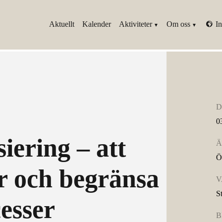
Aktuellt
Kalender
Aktiviteter
Om oss
In
D
0
iering – att
Ä
Ö
r och begränsa
V
S
cesser
B