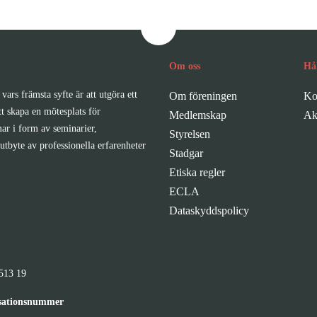
Om oss
Hå
vars främsta syfte är att utgöra ett
Om föreningen
Ko
tt skapa en mötesplats för
Medlemskap
Ak
ar i form av seminarier,
Styrelsen
utbyte av professionella erfarenheter
Stadgar
Etiska regler
ECLA
Dataskyddspolicy
513 19
sationsnummer