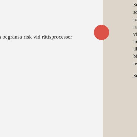
S
s
f
n
v
t
ti
b
r
S