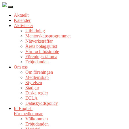
Aktuellt
Kalender
Aktiviteter
Utbildning
Mentorskapsprogrammet
Nätverksträffar
Årets bolagsjurist
Vår- och höstmöte
Föreningsstämma
Erbjudanden
Om oss
Om föreningen
Medlemskap
Styrelsen
Stadgar
Etiska regler
ECLA
Dataskyddspolicy
In English
För medlemmar
Välkommen
Erbjudanden