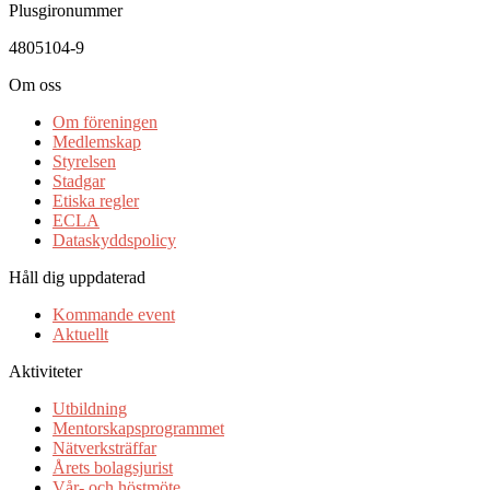
Plusgironummer
4805104-9
Om oss
Om föreningen
Medlemskap
Styrelsen
Stadgar
Etiska regler
ECLA
Dataskyddspolicy
Håll dig uppdaterad
Kommande event
Aktuellt
Aktiviteter
Utbildning
Mentorskapsprogrammet
Nätverksträffar
Årets bolagsjurist
Vår- och höstmöte