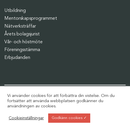
Utbildning
Mentorskapsprogrammet
Nätverksträffar
Årets bolagsjurist
Vår- och höstmöte
Föreningsstämma
Erbjudanden
Fortsätt diskussionen i våra grupper
Vi använder cookies för att förbättra din vistelse. Om du
fortsätter att använda webbplatsen godkänner du
användningen av cookies.
Cookieinställningar
Godkänn cookies ✓