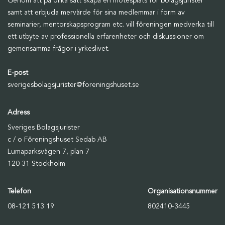
Genom att på olika sätt skapa en mötesplats för bolagsjurister
samt att erbjuda mervärde för sina medlemmar i form av
seminarier, mentorskapsprogram etc. vill föreningen medverka till
ett utbyte av professionella erfarenheter och diskussioner om
gemensamma frågor i yrkeslivet.
E-post
sverigesbolagsjurister@foreningshuset.se
Adress
Sveriges Bolagsjurister
c / o Föreningshuset Sedab AB
Lumaparksvägen 7, plan 7
120 31 Stockholm
Telefon
Organisationsnummer
08-121 513 19
802410-3445