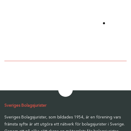
Utvecklas
tillsammans
.
Bli medlem i Sveriges
Bolagsjurister
Sveriges Bolagsjurister
Sveriges Bolagsjurister, som bildades 1954, är en förening vars
främsta syfte är att utgöra ett nätverk för bolagsjurister i Sverige.