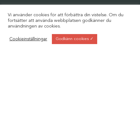
Adress
Vi använder cookies för att förbättra din vistelse. Om du
fortsätter att använda webbplatsen godkänner du
Sveriges Bolagsjurister
användningen av cookies.
c / o Föreningshuset Sedab AB
Lumaparksvägen 7, plan 7
Cookieinställningar
Godkänn cookies ✓
120 31 Stockholm
Telefon
Organisationsnummer
08-121 513 19
802410-3445
Plusgironummer
4805104-9
Om oss
Om föreningen
Medlemskap
Styrelsen