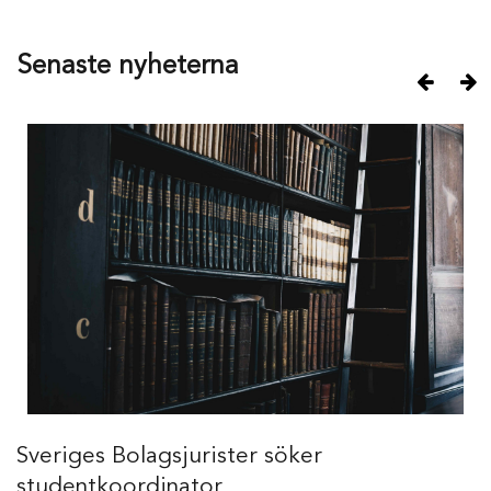
Senaste nyheterna
Previ
N
Sveriges Bolagsjurister söker
studentkoordinator