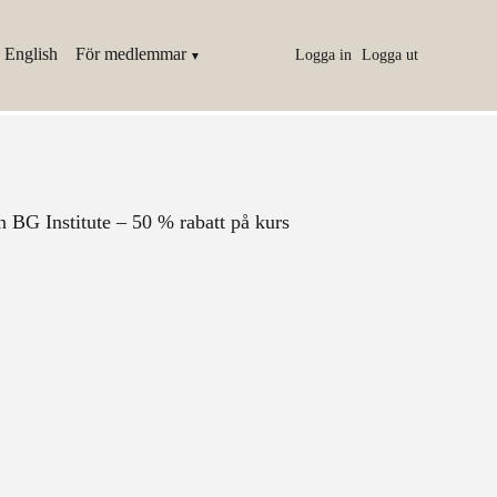
 English
För medlemmar
Logga in
Logga ut