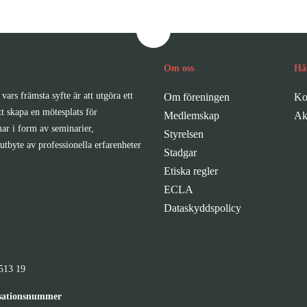
Om oss
Hå
vars främsta syfte är att utgöra ett
Om föreningen
Ko
tt skapa en mötesplats för
Medlemskap
Ak
ar i form av seminarier,
Styrelsen
utbyte av professionella erfarenheter
Stadgar
Etiska regler
ECLA
Dataskyddspolicy
513 19
sationsnummer