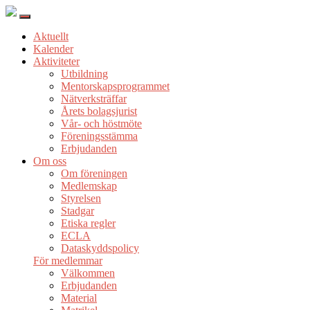
Aktuellt
Kalender
Aktiviteter
Utbildning
Mentorskapsprogrammet
Nätverksträffar
Årets bolagsjurist
Vår- och höstmöte
Föreningsstämma
Erbjudanden
Om oss
Om föreningen
Medlemskap
Styrelsen
Stadgar
Etiska regler
ECLA
Dataskyddspolicy
För medlemmar
Välkommen
Erbjudanden
Material