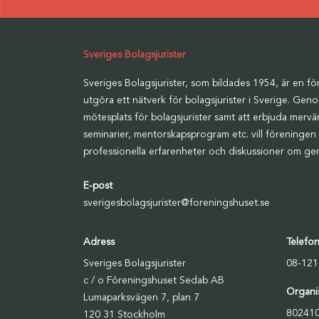
Sveriges Bolagsjurister
Sveriges Bolagsjurister, som bildades 1954, är en för
utgöra ett nätverk för bolagsjurister i Sverige. Geno
mötesplats för bolagsjurister samt att erbjuda merv
seminarier, mentorskapsprogram etc. vill föreningen 
professionella erfarenheter och diskussioner om ge
E-post
sverigesbolagsjurister@foreningshuset.se
Adress
Telefo
Sveriges Bolagsjurister
08-121
c / o Föreningshuset Sedab AB
Organi
Lumaparksvägen 7, plan 7
80241
120 31 Stockholm