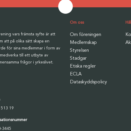
Om oss
Hå
ening vars främsta syfte är att
Om föreningen
Ko
m att på olika sätt skapa en
Medlemskap
Ak
ärde för sina medlemmar i form av
Styrelsen
medverka till ett utbyte av
Stadgar
mensamma frågor i yrkeslivet.
Etiska regler
ECLA
Dataskyddspolicy
n
 513 19
sationsnummer
0-3445