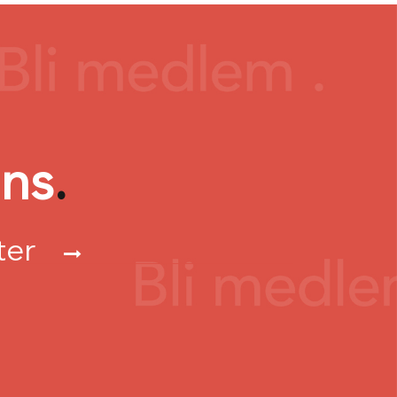
ans
.
ster