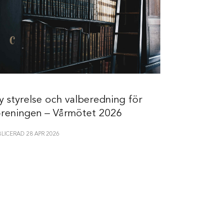
y styrelse och valberedning för
Vårmötet 
öreningen – Vårmötet 2026
pristagar
BLICERAD 28 APR 2026
PUBLICERAD 28