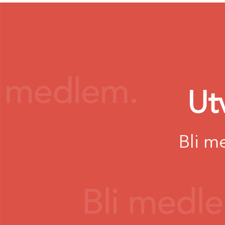
Ut
Bli m