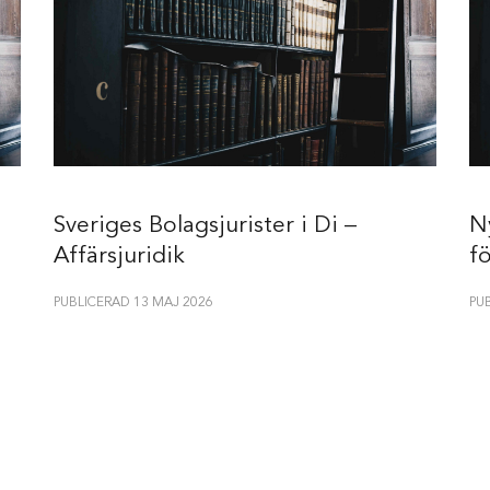
Sveriges Bolagsjurister i Di –
N
Affärsjuridik
f
PUBLICERAD 13 MAJ 2026
PU