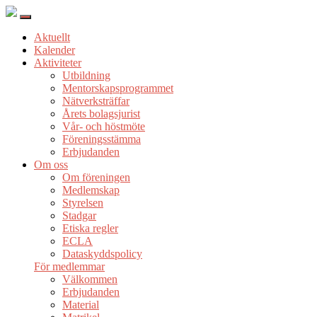
Aktuellt
Kalender
Aktiviteter
Utbildning
Mentorskapsprogrammet
Nätverksträffar
Årets bolagsjurist
Vår- och höstmöte
Föreningsstämma
Erbjudanden
Om oss
Om föreningen
Medlemskap
Styrelsen
Stadgar
Etiska regler
ECLA
Dataskyddspolicy
För medlemmar
Välkommen
Erbjudanden
Material