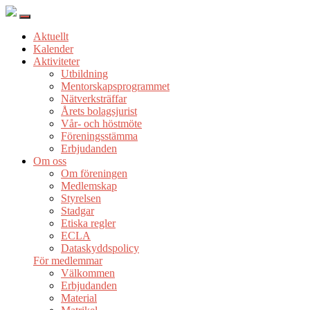
Aktuellt
Kalender
Aktiviteter
Utbildning
Mentorskapsprogrammet
Nätverksträffar
Årets bolagsjurist
Vår- och höstmöte
Föreningsstämma
Erbjudanden
Om oss
Om föreningen
Medlemskap
Styrelsen
Stadgar
Etiska regler
ECLA
Dataskyddspolicy
För medlemmar
Välkommen
Erbjudanden
Material