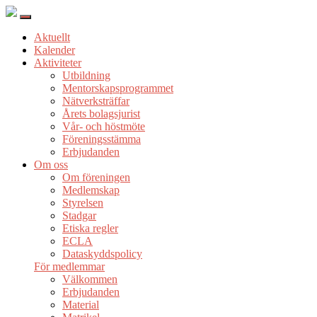
Aktuellt
Kalender
Aktiviteter
Utbildning
Mentorskapsprogrammet
Nätverksträffar
Årets bolagsjurist
Vår- och höstmöte
Föreningsstämma
Erbjudanden
Om oss
Om föreningen
Medlemskap
Styrelsen
Stadgar
Etiska regler
ECLA
Dataskyddspolicy
För medlemmar
Välkommen
Erbjudanden
Material