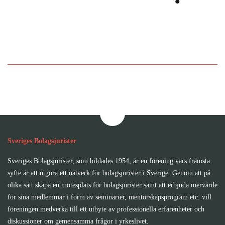
Bli medlem i Sveriges
Bolagsjurister
Sveriges Bolagsjurister
Sveriges Bolagsjurister, som bildades 1954, är en förening vars främsta
syfte är att utgöra ett nätverk för bolagsjurister i Sverige. Genom att på
olika sätt skapa en mötesplats för bolagsjurister samt att erbjuda mervärde
för sina medlemmar i form av seminarier, mentorskapsprogram etc. vill
föreningen medverka till ett utbyte av professionella erfarenheter och
diskussioner om gemensamma frågor i yrkeslivet.