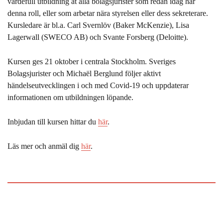
värdefull utbildning åt alla bolagsjurister som redan idag har
denna roll, eller som arbetar nära styrelsen eller dess sekreterare.
Kursledare är bl.a. Carl Svernlöv (Baker McKenzie), Lisa
Lagerwall (SWECO AB) och Svante Forsberg (Deloitte).
Kursen ges 21 oktober i centrala Stockholm. Sveriges
Bolagsjurister och Michaël Berglund följer aktivt
händelseutvecklingen i och med Covid-19 och uppdaterar
informationen om utbildningen löpande.
Inbjudan till kursen hittar du
här
.
Läs mer och anmäl dig
här
.