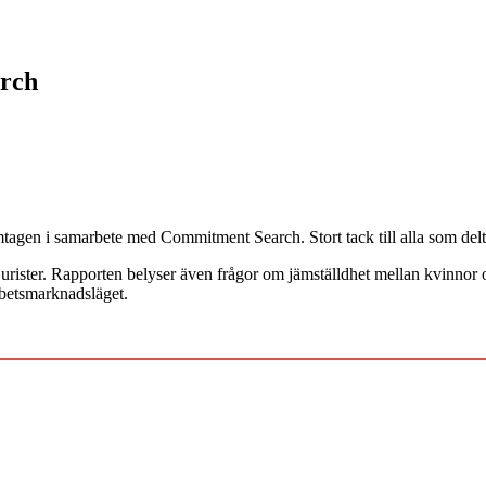
arch
amtagen i samarbete med Commitment Search. Stort tack till alla som de
gsjurister. Rapporten belyser även frågor om jämställdhet mellan kvinnor
rbetsmarknadsläget.