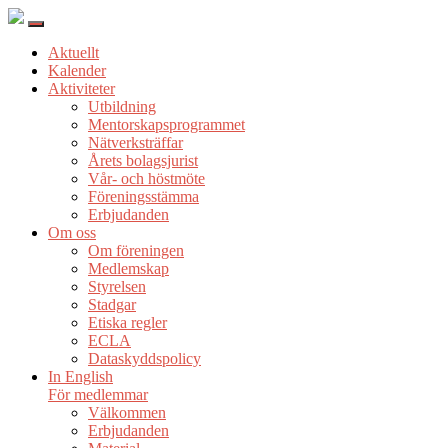
Aktuellt
Kalender
Aktiviteter
Utbildning
Mentorskapsprogrammet
Nätverksträffar
Årets bolagsjurist
Vår- och höstmöte
Föreningsstämma
Erbjudanden
Om oss
Om föreningen
Medlemskap
Styrelsen
Stadgar
Etiska regler
ECLA
Dataskyddspolicy
In English
För medlemmar
Välkommen
Erbjudanden