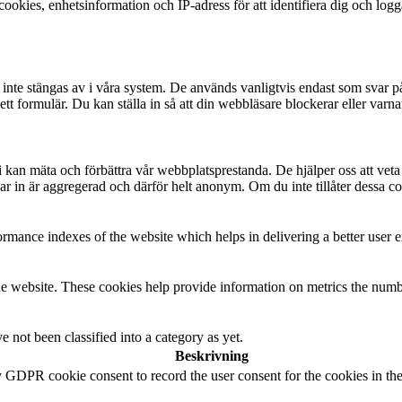
okies, enhetsinformation och IP-adress för att identifiera dig och log
te stängas av i våra system. De används vanligtvis endast som svar på åt
 i ett formulär. Du kan ställa in så att din webbläsare blockerar eller v
t vi kan mäta och förbättra vår webbplatsprestanda. De hjälper oss att ve
 in är aggregerad och därför helt anonym. Om du inte tillåter dessa coo
mance indexes of the website which helps in delivering a better user ex
e website. These cookies help provide information on metrics the number 
 not been classified into a category as yet.
Beskrivning
y GDPR cookie consent to record the user consent for the cookies in th