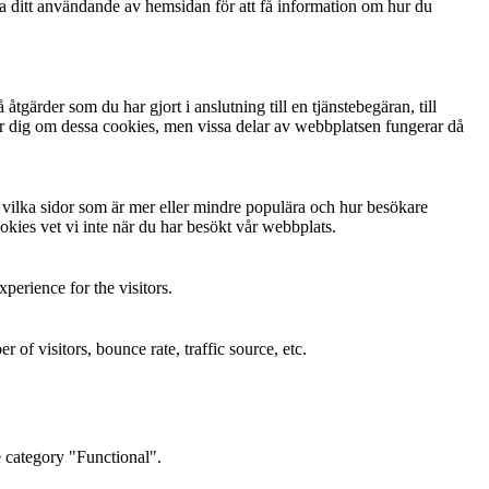
ga ditt användande av hemsidan för att få information om hur du
gärder som du har gjort i anslutning till en tjänstebegäran, till
arnar dig om dessa cookies, men vissa delar av webbplatsen fungerar då
ta vilka sidor som är mer eller mindre populära och hur besökare
kies vet vi inte när du har besökt vår webbplats.
perience for the visitors.
of visitors, bounce rate, traffic source, etc.
e category "Functional".