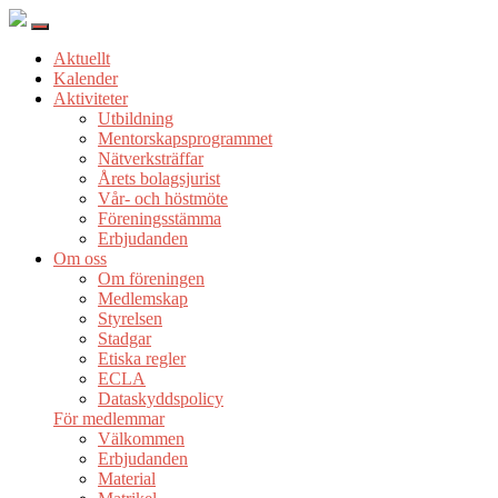
Aktuellt
Kalender
Aktiviteter
Utbildning
Mentorskapsprogrammet
Nätverksträffar
Årets bolagsjurist
Vår- och höstmöte
Föreningsstämma
Erbjudanden
Om oss
Om föreningen
Medlemskap
Styrelsen
Stadgar
Etiska regler
ECLA
Dataskyddspolicy
För medlemmar
Välkommen
Erbjudanden
Material