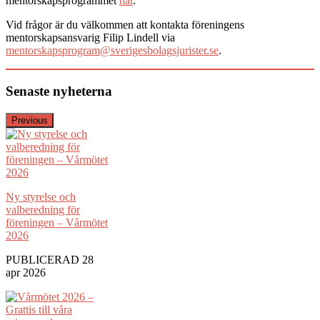
mentorskapsprogrammet
här
.
Vid frågor är du välkommen att kontakta föreningens
mentorskapsansvarig Filip Lindell via
mentorskapsprogram@sverigesbolagsjurister.se
.
Senaste nyheterna
Previous
Ny styrelse och
valberedning för
föreningen – Vårmötet
2026
PUBLICERAD 28
apr 2026