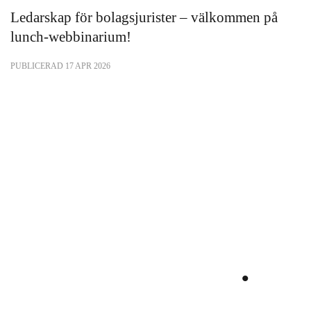
Ledarskap för bolagsjurister – välkommen på
lunch-webbinarium!
PUBLICERAD 17 APR 2026
Utvecklas
tillsammans
.