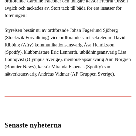
ordförande Caroline Falconer och tidigare kassör Fredrik Olsson
avgick och tackades av. Stort tack till båda för era insatser för
föreningen!
Styrelsen består nu av ordförande Johan Fagerlund Sjöberg
(Stockwik Förvaltning) vice ordförande samt sekreterare David
Ribbing (Afry) kommunikationsansvarig Åsa Henriksson
(Spotify), klubbmästare Eric Lennerth, utbildningsansvarig Lisa
Lönnqvist (Olympus Sverige), mentorskapsansvarig Ann Norgren
(Bonnier News), kassör Miranda Espenäs (Spotify) samt
nätverksansvarig Andréas Vidmar (AF Gruppen Sverige).
Senaste nyheterna