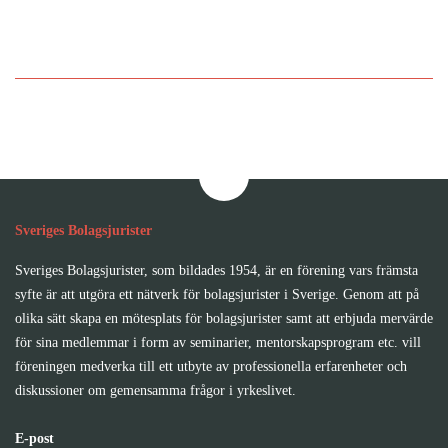
Bli medlem i Sveriges
Bolagsjurister
Sveriges Bolagsjurister
Sveriges Bolagsjurister, som bildades 1954, är en förening vars främsta
syfte är att utgöra ett nätverk för bolagsjurister i Sverige. Genom att på
olika sätt skapa en mötesplats för bolagsjurister samt att erbjuda mervärde
för sina medlemmar i form av seminarier, mentorskapsprogram etc. vill
föreningen medverka till ett utbyte av professionella erfarenheter och
diskussioner om gemensamma frågor i yrkeslivet.
E-post