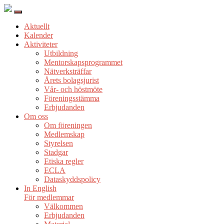
Aktuellt
Kalender
Aktiviteter
Utbildning
Mentorskapsprogrammet
Nätverksträffar
Årets bolagsjurist
Vår- och höstmöte
Föreningsstämma
Erbjudanden
Om oss
Om föreningen
Medlemskap
Styrelsen
Stadgar
Etiska regler
ECLA
Dataskyddspolicy
In English
För medlemmar
Välkommen
Erbjudanden