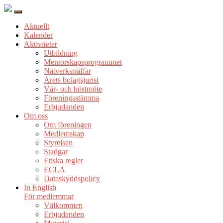
Aktuellt
Kalender
Aktiviteter
Utbildning
Mentorskapsprogrammet
Nätverksträffar
Årets bolagsjurist
Vår- och höstmöte
Föreningsstämma
Erbjudanden
Om oss
Om föreningen
Medlemskap
Styrelsen
Stadgar
Etiska regler
ECLA
Dataskyddspolicy
In English
För medlemmar
Välkommen
Erbjudanden