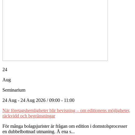
24
Aug
Seminarium
24 Aug - 24 Aug 2026 / 09:00 - 11:00
När företagshemligheter blir bevisning – om editionens möjligheter,
räckvidd och begränsningar
För många bolagsjurister är frågan om edition i domstolsprocesser
en dubbelbottnad utmaning. Å ena s...