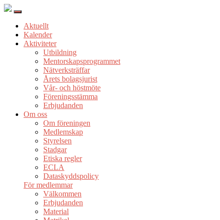
Aktuellt
Kalender
Aktiviteter
Utbildning
Mentorskapsprogrammet
Nätverksträffar
Årets bolagsjurist
Vår- och höstmöte
Föreningsstämma
Erbjudanden
Om oss
Om föreningen
Medlemskap
Styrelsen
Stadgar
Etiska regler
ECLA
Dataskyddspolicy
För medlemmar
Välkommen
Erbjudanden
Material