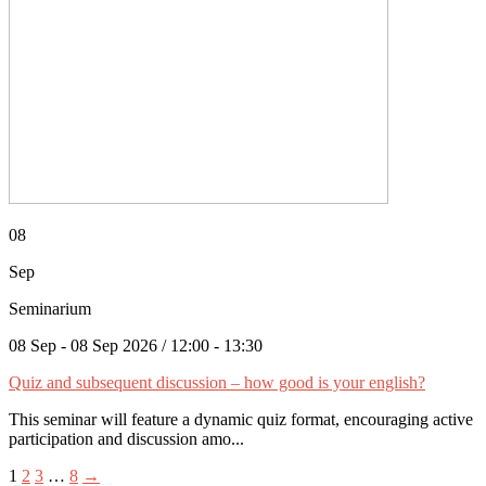
08
Sep
Seminarium
08 Sep - 08 Sep 2026 / 12:00 - 13:30
Quiz and subsequent discussion – how good is your english?
This seminar will feature a dynamic quiz format, encouraging active
participation and discussion amo...
1
2
3
…
8
→