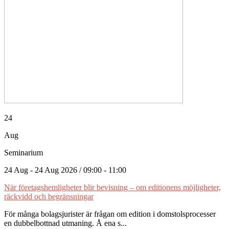
24
Aug
Seminarium
24 Aug - 24 Aug 2026 / 09:00 - 11:00
När företagshemligheter blir bevisning – om editionens möjligheter,
räckvidd och begränsningar
För många bolagsjurister är frågan om edition i domstolsprocesser
en dubbelbottnad utmaning. Å ena s...