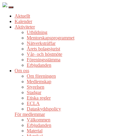
Aktuellt
Kalender
Aktiviteter
Utbildning
Mentorskapsprogrammet
Nätverksträffar
Årets bolagsjurist
Vår- och höstmöte
Föreningsstämma
Erbjudanden
Om oss
Om föreningen
Medlemskap
Styrelsen
Stadgar
Etiska regler
ECLA
Dataskyddspolicy
För medlemmar
Välkommen
Erbjudanden
Material