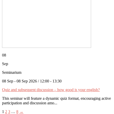
08
Sep
Seminarium
08 Sep - 08 Sep 2026 / 12:00 - 13:30
Quiz and subsequent discussion – how good is your english?
This seminar will feature a dynamic quiz format, encouraging active
participation and discussion amo...
1
2
3
…
8
→