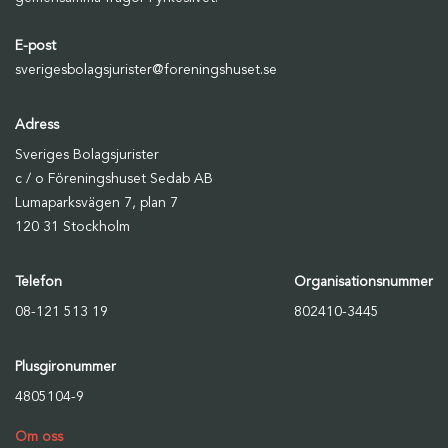
E-post
sverigesbolagsjurister@foreningshuset.se
Adress
Sveriges Bolagsjurister
c / o Föreningshuset Sedab AB
Lumaparksvägen 7, plan 7
120 31 Stockholm
Telefon
Organisationsnummer
08-121 513 19
802410-3445
Plusgironummer
4805104-9
Om oss