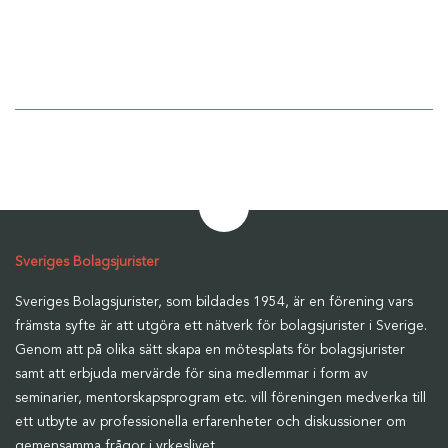
Bli medlem i Sveriges
Bolagsjurister
Sveriges Bolagsjurister
Sveriges Bolagsjurister, som bildades 1954, är en förening vars
främsta syfte är att utgöra ett nätverk för bolagsjurister i Sverige.
Genom att på olika sätt skapa en mötesplats för bolagsjurister
samt att erbjuda mervärde för sina medlemmar i form av
seminarier, mentorskapsprogram etc. vill föreningen medverka till
ett utbyte av professionella erfarenheter och diskussioner om
gemensamma frågor i yrkeslivet.