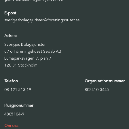
E-post
sverigesbolagsjurister@foreningshuset.se
Adress
Sveriges Bolagsjurister
c / o Föreningshuset Sedab AB
Lumaparksvägen 7, plan 7
120 31 Stockholm
Telefon
Organisationsnummer
08-121 513 19
802410-3445
Plusgironummer
4805104-9
Om oss