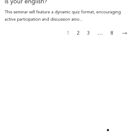
is your english?
This seminar will feature a dynamic quiz format, encouraging
active participation and discussion amo...
→
…
1
2
3
8
Utvecklas
tillsammans
.