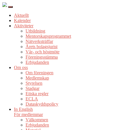
Aktuellt
Kalender
Aktiviteter
Utbildning
Mentorskapsprogrammet
Nätverksträffar
Årets bolagsjurist
Vår- och höstmöte
Föreningsstämma
Erbjudanden
Om oss
Om föreningen
Medlemskap
Styrelsen
Stadgar
Etiska regler
ECLA
Dataskyddspolicy
In English
För medlemmar
Välkommen
Erbjudanden