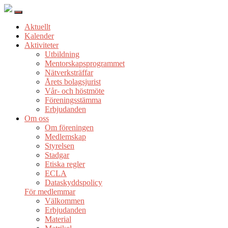
Aktuellt
Kalender
Aktiviteter
Utbildning
Mentorskapsprogrammet
Nätverksträffar
Årets bolagsjurist
Vår- och höstmöte
Föreningsstämma
Erbjudanden
Om oss
Om föreningen
Medlemskap
Styrelsen
Stadgar
Etiska regler
ECLA
Dataskyddspolicy
För medlemmar
Välkommen
Erbjudanden
Material