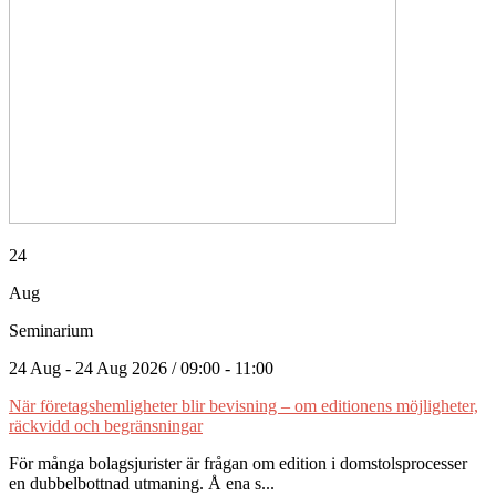
24
Aug
Seminarium
24 Aug - 24 Aug 2026 / 09:00 - 11:00
När företagshemligheter blir bevisning – om editionens möjligheter,
räckvidd och begränsningar
För många bolagsjurister är frågan om edition i domstolsprocesser
en dubbelbottnad utmaning. Å ena s...