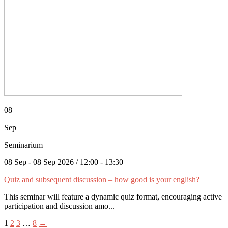
08
Sep
Seminarium
08 Sep - 08 Sep 2026 / 12:00 - 13:30
Quiz and subsequent discussion – how good is your english?
This seminar will feature a dynamic quiz format, encouraging active
participation and discussion amo...
1
2
3
…
8
→