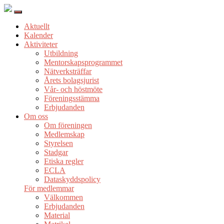
Aktuellt
Kalender
Aktiviteter
Utbildning
Mentorskapsprogrammet
Nätverksträffar
Årets bolagsjurist
Vår- och höstmöte
Föreningsstämma
Erbjudanden
Om oss
Om föreningen
Medlemskap
Styrelsen
Stadgar
Etiska regler
ECLA
Dataskyddspolicy
För medlemmar
Välkommen
Erbjudanden
Material