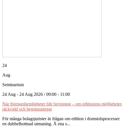
24
Aug
Seminarium
24 Aug - 24 Aug 2026 / 09:00 - 11:00
När företagshemligheter blir bevisning – om editionens möjligheter,
räckvidd och begränsningar
För många bolagsjurister är frågan om edition i domstolsprocesser
en dubbelbottnad utmaning. Å ena s...