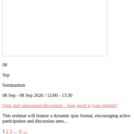
08
Sep
Seminarium
08 Sep - 08 Sep 2026 / 12:00 - 13:30
Quiz and subsequent discussion – how good is your english?
This seminar will feature a dynamic quiz format, encouraging active
participation and discussion amo...
1
2
3
…
8
→