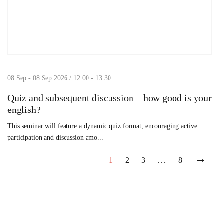
08 Sep - 08 Sep 2026 / 12:00 - 13:30
Quiz and subsequent discussion – how good is your
english?
This seminar will feature a dynamic quiz format, encouraging active
participation and discussion amo...
→
…
1
2
3
8