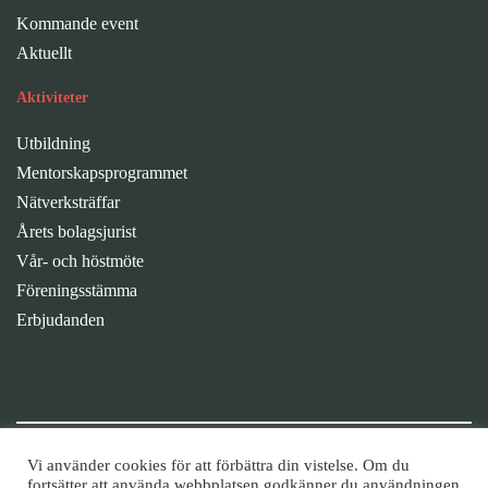
Kommande event
Aktuellt
Aktiviteter
Utbildning
Mentorskapsprogrammet
Nätverksträffar
Årets bolagsjurist
Vår- och höstmöte
Föreningsstämma
Erbjudanden
Fortsätt diskussionen i våra grupper
Vi använder cookies för att förbättra din vistelse. Om du
fortsätter att använda webbplatsen godkänner du användningen